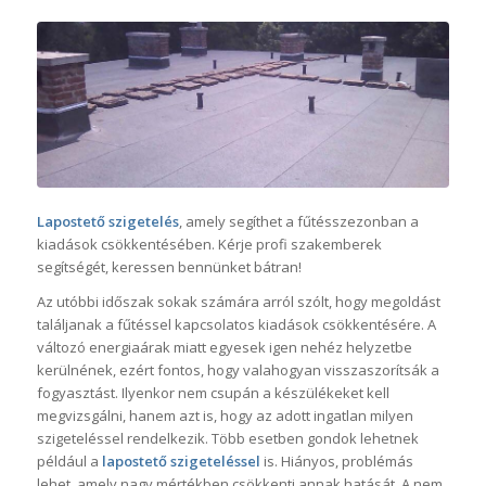
Lapostető szigetelés
, amely segíthet a fűtésszezonban a
kiadások csökkentésében. Kérje profi szakemberek
segítségét, keressen bennünket bátran!
Az utóbbi időszak sokak számára arról szólt, hogy megoldást
találjanak a fűtéssel kapcsolatos kiadások csökkentésére. A
változó energiaárak miatt egyesek igen nehéz helyzetbe
kerülnének, ezért fontos, hogy valahogyan visszaszorítsák a
fogyasztást. Ilyenkor nem csupán a készülékeket kell
megvizsgálni, hanem azt is, hogy az adott ingatlan milyen
szigeteléssel rendelkezik. Több esetben gondok lehetnek
például a
lapostető szigeteléssel
is. Hiányos, problémás
lehet, amely nagy mértékben csökkenti annak hatását. A nem