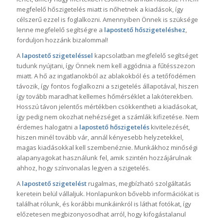
megfelelő hőszigetelés miatt is nőhetnek a kiadások, így
célszerű ezzel is foglalkozni. Amennyiben Önnek is szüksége
lenne megfelelő segítségre a
lapostető hőszigeteléshez
,
forduljon hozzánk bizalommal!
A
lapostető szigeteléssel
kapcsolatban megfelelő segítséget
tudunk nyújtani, így Önnek nem kell aggódnia a fűtésszezon
miatt. A hő az ingatlanokból az ablakokból és a tetőfödémen
távozik, így fontos foglalkozni a szigetelés állapotával, hiszen
így tovább maradhat kellemes hőmérséklet a lakóterekben.
Hosszú távon jelentős mértékben csökkentheti a kiadásokat,
így pedig nem okozhat nehézséget a számlák kifizetése. Nem
érdemes halogatni a
lapostető hőszigetelés
kivitelezését,
hiszen minél tovább vár, annál kényesebb helyzetekkel,
magas kiadásokkal kell szembenéznie. Munkákhoz minőségi
alapanyagokat használunk fel, amik szintén hozzájárulnak
ahhoz, hogy színvonalas legyen a szigetelés.
A
lapostető szigetelést
rugalmas, megbízható szolgáltatás
keretein belül vállaljuk. Honlapunkon bővebb információkat is
találhat rólunk, és korábbi munkáinkról is láthat fotókat, így
előzetesen megbizonyosodhat arról, hogy kifogástalanul