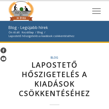
Blog - Legújabb hírek
Ön itt áll:
Kezdőlap
/
Blog
/
Lapostető hőszigetelés a kiadások csökkentéséhez
BLOG
LAPOSTETŐ
HŐSZIGETELÉS A
KIADÁSOK
CSÖKKENTÉSÉHEZ