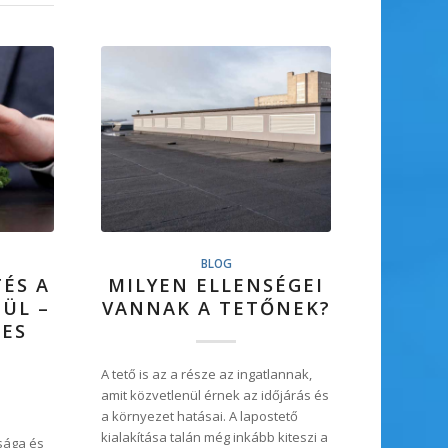
BLOG
ÉS A
MILYEN ELLENSÉGEI
ÜL –
VANNAK A TETŐNEK?
ES
A tető is az a része az ingatlannak,
amit közvetlenül érnek az időjárás és
a környezet hatásai. A lapostető
kialakítása talán még inkább kiteszi a
sága és