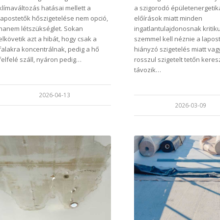
klímaváltozás hatásai mellett a
a szigorodó épületenergetik
lapostetők hőszigetelése nem opció,
előírások miatt minden
hanem létszükséglet. Sokan
ingatlantulajdonosnak kritik
elkövetik azt a hibát, hogy csak a
szemmel kell néznie a lapost
falakra koncentrálnak, pedig a hő
hiányzó szigetelés miatt vag
felfelé száll, nyáron pedig…
rosszul szigetelt tetőn keres
távozik…
2026-04-13
2026-03-09