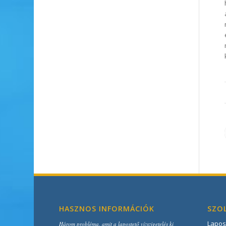
HASZNOS INFORMÁCIÓK
SZO
Lapos
Három probléma, amit a lapostető vízszigetelés ki