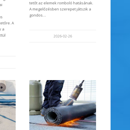
tetőt az elemek romboló hatásának.
ai
A megelőzésben szerepet játszik a
gondos…
us
etőre. A
y a
ztül
2026-02-26