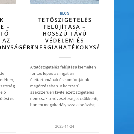
BLOG
K
TETŐSZIGETELÉS
E –
FELÚJÍTÁSA –
ETŐ
HOSSZÚ TÁVÚ
 AZ
VÉDELEM ÉS
ONYSÁGÉRT
ENERGIAHATÉKONYSÁG
A tetőszigetelés felújítása kiemelten
 de
fontos lépés az ingatlan
setében,
élettartamának és komfortjának
eszteség
megőrzésében. A korszerű,
lelő
szakszerűen kivitelezett szigetelés
űtési és
nem csak a hőveszteséget csökkenti,
hanem megakadályozza a beázást,…
2025-11-24