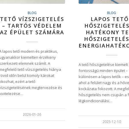
BLOG
BLOG
TETŐ VÍZSZIGETELÉS
LAPOS TETŐ
– TARTÓS VÉDELEM
HŐSZIGETELÉS
AZ ÉPÜLET SZÁMÁRA
HATÉKONY T
HŐSZIGETELÉS
ENERGIAHATÉK
A lapos tető modern és praktikus,
ugyanakkor kiemelten érzékeny
szerkezeti elemnek számít. A
A tető hőszigetelése kiemelt
megfelelő tető vízszigetelés hiánya
fontosságú minden épület –
rövid időn belül komoly károkat
különösen a lapos tetők – e
okozhat, ezért a tető
ahol a felület nagy és a hőv
vízszigetelésének megtervezése és
kockázata fokozott. A megfe
kivitelezése…
hőszigetelés nem csupán a f
légkondicionálási…
2026-01-26
2025-12-10