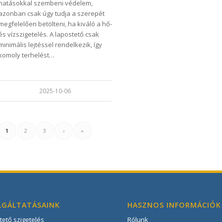
hatásokkal szembeni védelem,
azonban csak úgy tudja a szerepét
megfelelően betölteni, ha kiváló a hő-
és vízszigetelés. A lapostető csak
minimális lejtéssel rendelkezik, így
komoly terhelést…
2025-10-06
1
2
3
›
»
LGÁLTATÁSAINK
HASZNOS INFORMÁCIÓK
tető szigetelés
Rólunk