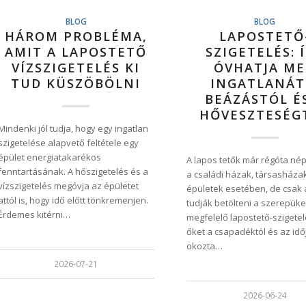
BLOG
BLOG
HÁROM PROBLÉMA,
LAPOSTETŐ
AMIT A LAPOSTETŐ
SZIGETELÉS: 
VÍZSZIGETELÉS KI
ÓVHATJA M
TUD KÜSZÖBÖLNI
INGATLANÁT
BEÁZÁSTÓL É
HŐVESZTESÉG
Mindenki jól tudja, hogy egy ingatlan
szigetelése alapvető feltétele egy
épület energiatakarékos
A lapos tetők már régóta né
fenntartásának. A hőszigetelés és a
a családi házak, társasházak
vízszigetelés megóvja az épületet
épületek esetében, de csak 
attól is, hogy idő előtt tönkremenjen.
tudják betölteni a szerepüke
Érdemes kitérni…
megfelelő lapostető-szigetel
őket a csapadéktól és az idő
okozta…
2026-07-21
2026-06-24