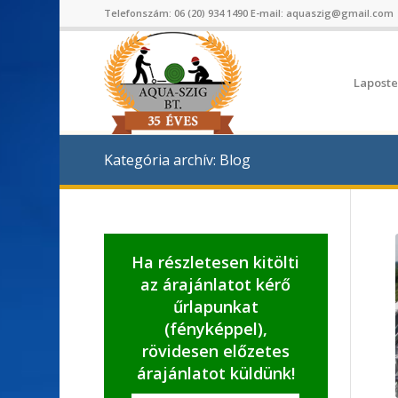
Telefonszám:
06 (20) 934 1490
E-mail:
aquaszig@gmail.com
Laposte
Kategória archív: Blog
Ha részletesen kitölti
az árajánlatot kérő
űrlapunkat
(fényképpel),
rövidesen előzetes
árajánlatot küldünk!