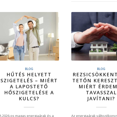
BLOG
BLOG
HŰTÉS HELYETT
REZSICSÖKKENT
SZIGETELÉS – MIÉRT
TETŐN KERESZT
A LAPOSTETŐ
MIÉRT ÉRDEM
HŐSZIGETELÉSE A
TAVASSZAL
KULCS?
JAVÍTANI?
A 2026-os magas energiaárak és a
Az energiaárak változékony