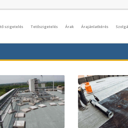
tő szigetelés
Tetőszigetelés
Árak
Árajánlatkérés
Szolgá