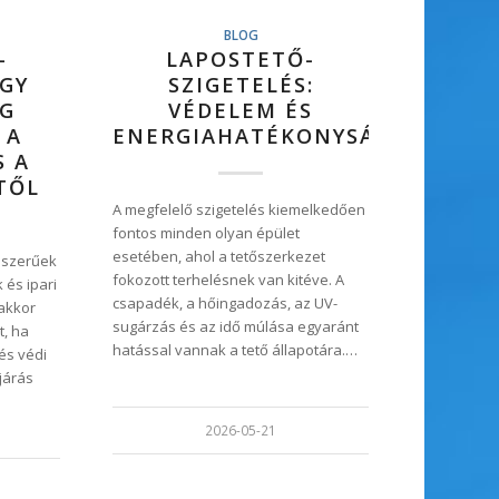
BLOG
-
LAPOSTETŐ-
ÍGY
SZIGETELÉS:
EG
VÉDELEM ÉS
 A
ENERGIAHATÉKONYSÁG
S A
TŐL
A megfelelő szigetelés kiemelkedően
fontos minden olyan épület
esetében, ahol a tetőszerkezet
pszerűek
fokozott terhelésnek van kitéve. A
 és ipari
csapadék, a hőingadozás, az UV-
akkor
sugárzás és az idő múlása egyaránt
t, ha
hatással vannak a tető állapotára.…
és védi
járás
2026-05-21