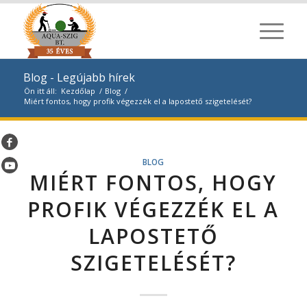
Blog - Legújabb hírek
Ön itt áll:
Kezdőlap
/
Blog
/
Miért fontos, hogy profik végezzék el a lapostető szigetelését?
BLOG
MIÉRT FONTOS, HOGY
PROFIK VÉGEZZÉK EL A
LAPOSTETŐ
SZIGETELÉSÉT?