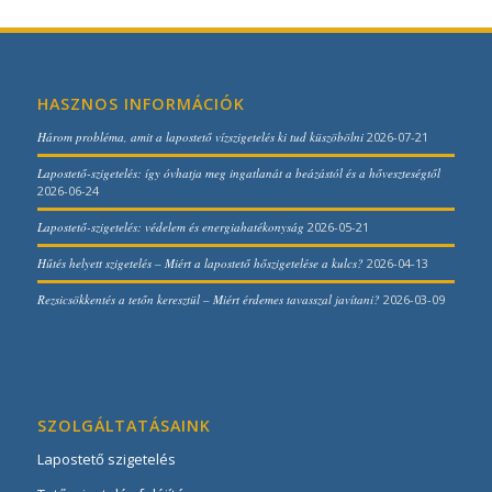
HASZNOS INFORMÁCIÓK
Három probléma, amit a lapostető vízszigetelés ki tud küszöbölni
2026-07-21
Lapostető-szigetelés: így óvhatja meg ingatlanát a beázástól és a hőveszteségtől
2026-06-24
Lapostető-szigetelés: védelem és energiahatékonyság
2026-05-21
Hűtés helyett szigetelés – Miért a lapostető hőszigetelése a kulcs?
2026-04-13
Rezsicsökkentés a tetőn keresztül – Miért érdemes tavasszal javítani?
2026-03-09
SZOLGÁLTATÁSAINK
Lapostető szigetelés