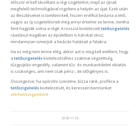
először el kell távolítani a régi szigetelést, majd az újnak
megfelelő technológiával rögzíteni a helyén az újat. Ezek után
az illesztéseket is tömíteni kell, hiszen enélkül beázna a tető,
vagyis az új szigetelésnek még annyi értelme se lenne, mintha
fent hagyták volna a régit. A rosszul kivitelezett
tetőszigetelés
ráadásul magában az épületben is károkat okoz;
mindannyian ismerjük a beázás hatásait a falakra.
Ha ez még nem lenne elég, akkor azt is meg kell említeni, hogy
a
tetőszigetelés
kivitelezéséhez szakmai végzettség,
tűzgyújtási engedély, valamint tűz- és munkavédelmi oktatás
is szükséges, ami nem csak pénz-, de időigényes is.
Összegezve: ha spórolni szeretne, bízza ránk, profikra a
tetőszigetelés
kivitelezését, és keressen bennünket
elérhetőségeinken
!
2018-11-16