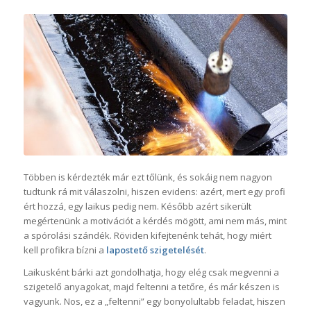
Többen is kérdezték már ezt tőlünk, és sokáig nem nagyon
tudtunk rá mit válaszolni, hiszen evidens: azért, mert egy profi
ért hozzá, egy laikus pedig nem. Később azért sikerült
megértenünk a motivációt a kérdés mögött, ami nem más, mint
a spórolási szándék. Röviden kifejtenénk tehát, hogy miért
kell profikra bízni a
lapostető szigetelését
.
Laikusként bárki azt gondolhatja, hogy elég csak megvenni a
szigetelő anyagokat, majd feltenni a tetőre, és már készen is
vagyunk. Nos, ez a „feltenni” egy bonyolultabb feladat, hiszen