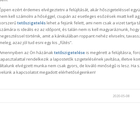
Éppen ezért érdemes elvégeztetni a felújítását, akár hőszigeteléssel együt
nem kell számolni a hőséggel, csupán az esetleges esőzések miatt kell agg
korszerű
tetőszigetelés
lehet a fejünk felett, ami nem csak a vizet tartja 
számára is ideális ez az időpont, és talán nem is kell magyaráznunk, hogy 
hegesztéssel történik, amit a kánikulában roppant nehéz elviselni, tavassz
meleg, azaz jól tud esni egy kis „fűtés”.
Amennyiben az Ön házának
tetőszigetelése
is megérett a felújításra, f
tapasztalattal rendelkezik a lapostetők szigetelésének javítása, illetve kom
általunk elvégzett munka nem csak gyors, de kiváló minőségű is lesz. Ha 
velünk a kapcsolatot megadott elérhetőségeinken!
2020-05-08