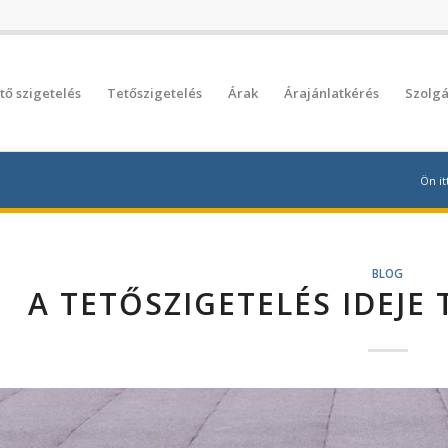
tő szigetelés
Tetőszigetelés
Árak
Árajánlatkérés
Szolgá
Ön itt
BLOG
A TETŐSZIGETELÉS IDEJE 