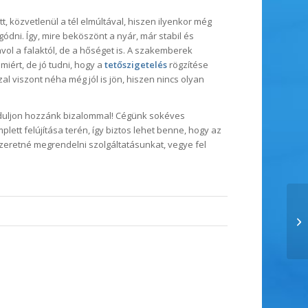
t, közvetlenül a tél elmúltával, hiszen ilyenkor még
ódni. Így, mire beköszönt a nyár, már stabil és
távol a falaktól, de a hőséget is. A szakemberek
miért, de jó tudni, hogy a
tetőszigetelés
rögzítése
al viszont néha még jól is jön, hiszen nincs olyan
orduljon hozzánk bizalommal! Cégünk sokéves
plett felújítása terén, így biztos lehet benne, hogy az
szeretné megrendelni szolgáltatásunkat, vegye fel