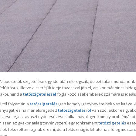
A lapostetők szigetelése egy idő után elöregszik, de ezt talán mondanunk 
felújításuk, illetve a cseréjük ideje tavasszal jön el, amikor már nincs hide
lakói, mind a
tetőszigeteléssel
foglalkozó szakemberek számára is ideális 
A tél folyamán a
tetőszigetelés
igen komoly igénybevételnek van kitéve. A
anyagát, és ha már elöregedett
tetőszigetelésről
van szó, akkor ez gyako
az esetleges tavaszi-nyári esőzések alkalmával igen komoly problémákat
hiszen ez gyakorlatilag törvényszerű egy tönkrement
tetőszigetelés
eseté
élők fokozottan fognak érezni, de a földszintig is lehatolhat, főleg most
sem.