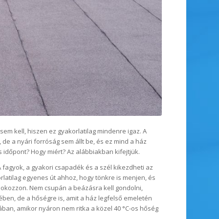
sem kell, hiszen ez gyakorlatilag mindenre igaz. A
g, de a nyári forróság sem állt be, és ez mind a ház
időpont? Hogy miért? Az alábbiakban kifejtjük.
 fagyok, a gyakori csapadék és a szél kikezdheti az
rlatilag egyenes út ahhoz, hogy tönkre is menjen, és
 okozzon. Nem csupán a beázásra kell gondolni,
ben, de a hőségre is, amit a ház legfelső emeletén
anában, amikor nyáron nem ritka a közel 40 °C-os hőség