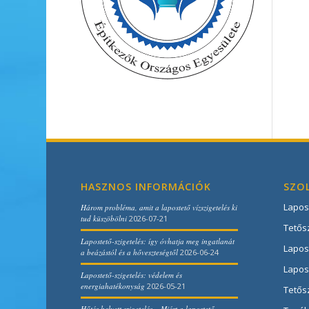
HASZNOS INFORMÁCIÓK
SZO
Lapos
Három probléma, amit a lapostető vízszigetelés ki
tud küszöbölni
2026-07-21
Tetősz
Lapostető-szigetelés: így óvhatja meg ingatlanát
Lapost
a beázástól és a hőveszteségtől
2026-06-24
Lapos
Lapostető-szigetelés: védelem és
energiahatékonyság
2026-05-21
Tetős
Hűtés helyett szigetelés – Miért a lapostető