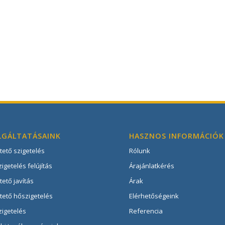
LGÁLTATÁSAINK
HASZNOS INFORMÁCIÓK
tető szigetelés
Rólunk
igetelés felújítás
Árajánlatkérés
ető javítás
Árak
tető hőszigetelés
Elérhetőségeink
zigetelés
Referencia