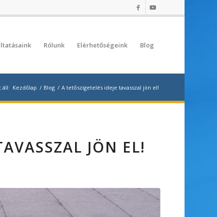
ltatásaink
Rólunk
Elérhetőségeink
Blog
 áll:
Kezdőlap
/
Blog
/
A tetőszigetelés ideje tavasszal jön el!
TAVASSZAL JÖN EL!