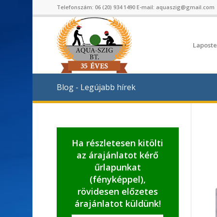
Telefonszám:
06 (20) 934 1490
E-mail:
aquaszig@gmail.com
Laposte
Blog - Legújabb hírek
Ha részletesen kitölti
az árajánlatot kérő
űrlapunkat
(fényképpel),
rövidesen előzetes
árajánlatot küldünk!