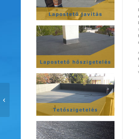
Lapostető szigetelés:
amit érdemes tudni
róla