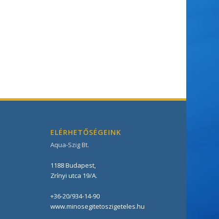
ELÉRHETŐSÉGEINK
Aqua-Szig Bt.
1188
Budapest
,
Zrínyi utca 19/A
.
+36-20/934-14-90
www.minosegitetoszigeteles.hu