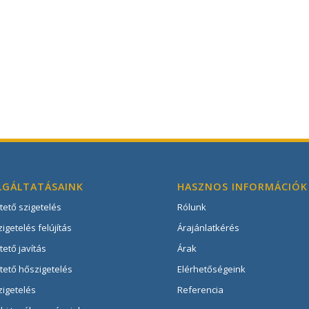
LGÁLTATÁSAINK
HASZNOS INFORMÁCIÓK
tető szigetelés
Rólunk
igetelés felújítás
Árajánlatkérés
ető javítás
Árak
tető hőszigetelés
Elérhetőségeink
zigetelés
Referencia