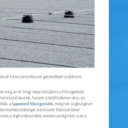
áival! A korszerűsítéssel garantáltan csökkenni
 meg arról, hogy ideje körüljárni a hőszigetelés
keresztül távozik, hanem a tetőfödémen át is, ez
oldás a
lapostető hőszigetelés
, melynek segítségével
fenntartási költségei. Kevesebb fűtéssel lehet
csolni a légkondicionálót, mindez pedig nem csak a