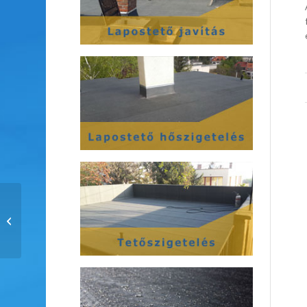
Tetőszigetelés javítás
foltszerűen?