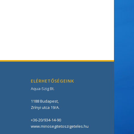
ELÉRHETŐSÉGEINK
Aqua-Szig Bt.
1188
Budapest
,
Zrínyi utca 19/A
.
+36-20/934-14-90
www.minosegitetoszigeteles.hu