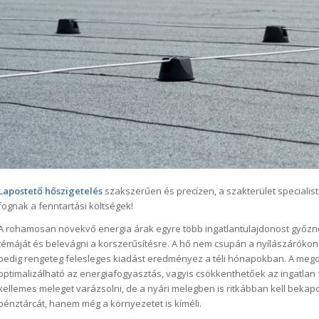
Lapostető hőszigetelés
szakszerűen és precízen, a szakterület specialist
fognak a fenntartási költségek!
A rohamosan növekvő energia árak egyre több ingatlantulajdonost győznek
témáját és belevágni a korszerűsítésre. A hő nem csupán a nyílászárókon 
pedig rengeteg felesleges kiadást eredményez a téli hónapokban. A meg
optimalizálható az energiafogyasztás, vagyis csökkenthetőek az ingatlan 
kellemes meleget varázsolni, de a nyári melegben is ritkábban kell bekap
pénztárcát, hanem még a környezetet is kíméli.