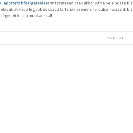
A
lapostető hőszigetelés
természetesen csak akkor váltja be a hozzá fű
feladat, akiket a legjobbak között tartanak számon. Forduljon hozzánk bi
elégedett lesz a munkánkkal!
2021-11-11