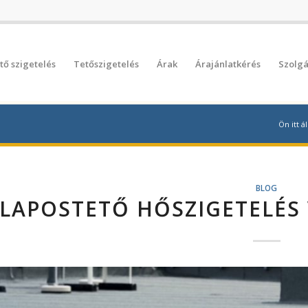
tő szigetelés
Tetőszigetelés
Árak
Árajánlatkérés
Szolgá
Ön itt ál
BLOG
LAPOSTETŐ HŐSZIGETELÉS 