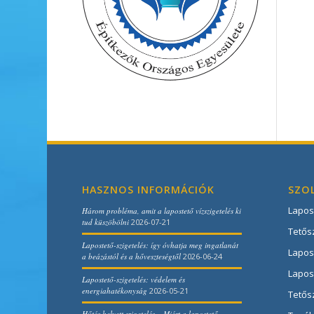
HASZNOS INFORMÁCIÓK
SZO
Lapos
Három probléma, amit a lapostető vízszigetelés ki
tud küszöbölni
2026-07-21
Tetősz
Lapostető-szigetelés: így óvhatja meg ingatlanát
Lapost
a beázástól és a hőveszteségtől
2026-06-24
Lapos
Lapostető-szigetelés: védelem és
energiahatékonyság
2026-05-21
Tetős
Hűtés helyett szigetelés – Miért a lapostető