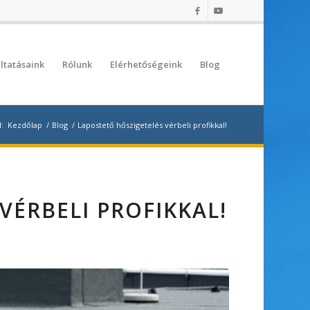
ltatásaink
Rólunk
Elérhetőségeink
Blog
l:
Kezdőlap
/
Blog
/
Lapostető hőszigetelés vérbeli profikkal!
VÉRBELI PROFIKKAL!