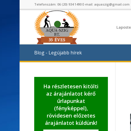
Telefonszám:
06 (20) 934 1490
E-mail:
aquaszig@gmail.com
Laposte
Blog - Legújabb hírek
Ha részletesen kitölti
az árajánlatot kérő
űrlapunkat
(fényképpel),
rövidesen előzetes
árajánlatot küldünk!