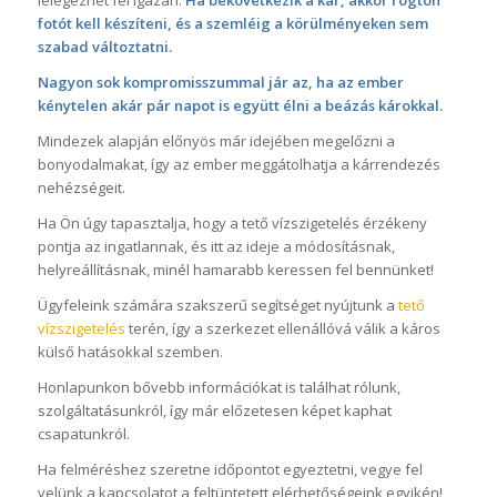
fotót kell készíteni, és a szemléig a körülményeken sem
szabad változtatni.
Nagyon sok kompromisszummal jár az, ha az ember
kénytelen akár pár napot is együtt élni a beázás károkkal.
Mindezek alapján előnyös már idejében megelőzni a
bonyodalmakat, így az ember meggátolhatja a kárrendezés
nehézségeit.
Ha Ön úgy tapasztalja, hogy a tető vízszigetelés érzékeny
pontja az ingatlannak, és itt az ideje a módosításnak,
helyreállításnak, minél hamarabb keressen fel bennünket!
Ügyfeleink számára szakszerű segítséget nyújtunk a
tető
vízszigetelés
terén, így a szerkezet ellenállóvá válik a káros
külső hatásokkal szemben.
Honlapunkon bővebb információkat is találhat rólunk,
szolgáltatásunkról, így már előzetesen képet kaphat
csapatunkról.
Ha felméréshez szeretne időpontot egyeztetni, vegye fel
velünk a kapcsolatot a feltüntetett elérhetőségeink egyikén!