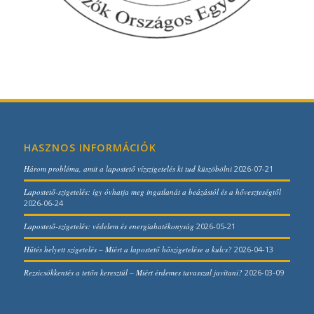
HASZNOS INFORMÁCIÓK
Három probléma, amit a lapostető vízszigetelés ki tud küszöbölni
2026-07-21
Lapostető-szigetelés: így óvhatja meg ingatlanát a beázástól és a hőveszteségtől
2026-06-24
Lapostető-szigetelés: védelem és energiahatékonyság
2026-05-21
Hűtés helyett szigetelés – Miért a lapostető hőszigetelése a kulcs?
2026-04-13
Rezsicsökkentés a tetőn keresztül – Miért érdemes tavasszal javítani?
2026-03-09