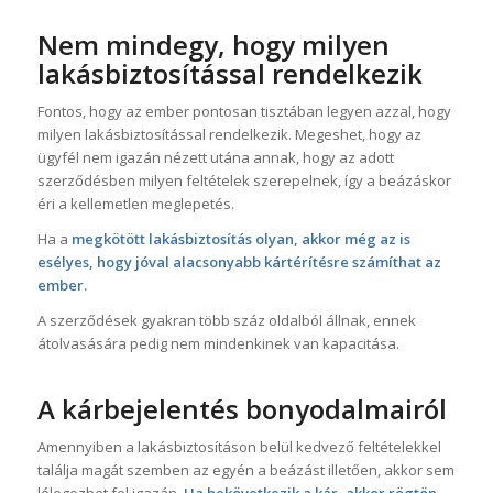
Nem mindegy, hogy milyen
lakásbiztosítással rendelkezik
Fontos, hogy az ember pontosan tisztában legyen azzal, hogy
milyen lakásbiztosítással rendelkezik. Megeshet, hogy az
ügyfél nem igazán nézett utána annak, hogy az adott
szerződésben milyen feltételek szerepelnek, így a beázáskor
éri a kellemetlen meglepetés.
Ha a
megkötött lakásbiztosítás olyan, akkor még az is
esélyes, hogy jóval alacsonyabb kártérítésre számíthat az
ember.
A szerződések gyakran több száz oldalból állnak, ennek
átolvasására pedig nem mindenkinek van kapacitása.
A kárbejelentés bonyodalmairól
Amennyiben a lakásbiztosításon belül kedvező feltételekkel
találja magát szemben az egyén a beázást illetően, akkor sem
lélegezhet fel igazán.
Ha bekövetkezik a kár, akkor rögtön