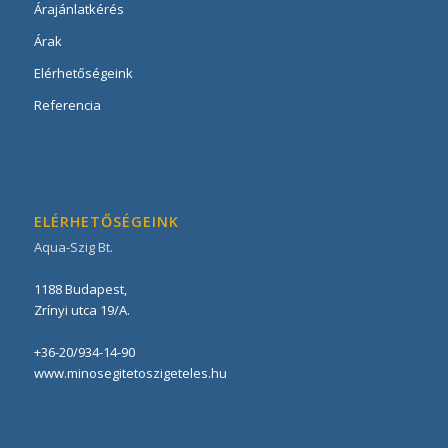
Árajánlatkérés
Árak
Elérhetőségeink
Referencia
ELÉRHETŐSÉGEINK
Aqua-Szig Bt.
1188
Budapest
,
Zrínyi utca 19/A
.
+36-20/934-14-90
www.minosegitetoszigeteles.hu