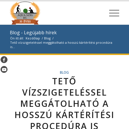
Blog - Legújabb hírek
Ön itt áll:
Kezdőlap
/
Blog
/
Tető vízszigeteléssel meggátolható a hosszú kártérítési procedúra
is...
BLOG
TETŐ
VÍZSZIGETELÉSSEL
MEGGÁTOLHATÓ A
HOSSZÚ KÁRTÉRÍTÉSI
PROCEDÚRA IS