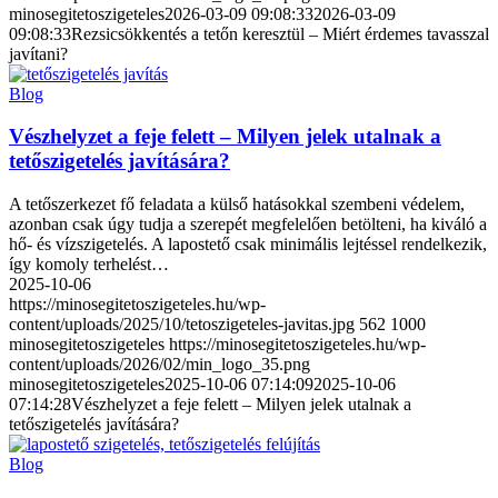
minosegitetoszigeteles
2026-03-09 09:08:33
2026-03-09
09:08:33
Rezsicsökkentés a tetőn keresztül – Miért érdemes tavasszal
javítani?
Blog
Vészhelyzet a feje felett – Milyen jelek utalnak a
tetőszigetelés javítására?
A tetőszerkezet fő feladata a külső hatásokkal szembeni védelem,
azonban csak úgy tudja a szerepét megfelelően betölteni, ha kiváló a
hő- és vízszigetelés. A lapostető csak minimális lejtéssel rendelkezik,
így komoly terhelést…
2025-10-06
https://minosegitetoszigeteles.hu/wp-
content/uploads/2025/10/tetoszigeteles-javitas.jpg
562
1000
minosegitetoszigeteles
https://minosegitetoszigeteles.hu/wp-
content/uploads/2026/02/min_logo_35.png
minosegitetoszigeteles
2025-10-06 07:14:09
2025-10-06
07:14:28
Vészhelyzet a feje felett – Milyen jelek utalnak a
tetőszigetelés javítására?
Blog