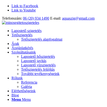
Link to Facebook
Link to Youtube
Telefonszám:
06 (20) 934 1490
E-mail:
aquaszig@gmail.com
Lapostető szigetelés
Tetőszigetelés
Tetőszigetelés alapfogalmai
Árak
Árajánlatkérés
Szolgáltatásaink
Lapostető hőszigetelés
Lapostető javítás
Lapostető vízszigetelés
Tetőszigetelés felújítás
További tevékenységeink
Rólunk
Referencia
Galéria
Elérhetőségeink
Blog
Menu
Menu