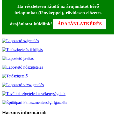
Ha részletesen kitölti az árajánlatot kérő
űrlapunkat (fényképpel), rövidesen előzetes
árajánlatot küldünk!
ÁRAJÁNLATKÉRÉS
Hasznos információk