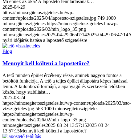
Mi ennek az oka? A lapostető fenntartásának…
2025-04-29
https://minosegitetoszigeteles.hu/wp-
content/uploads/2025/04/laposteto-szigeteles.jpg
749
1000
minosegitetoszigeteles
https://minosegitetoszigeteles.hu/wp-
content/uploads/2026/02/min_logo_35.png
minosegitetoszigeteles
2025-04-29 06:47:14
2025-04-29 06:47:14
A
nyári időjárás hatása a lapostető szigetelésre
Blog
Mennyit kell költeni a lapostetőre?
A tető minden épület érzékeny része, aminek nagyon fontos a
betöltött funkciója. A tető a teljes épület állapotára képes hatással
lenni. A különböző formájú, alapanyagú és szerkezetű tetőkben
közös, hogy stabilitást…
2025-03-24
https://minosegitetoszigeteles.hu/wp-content/uploads/2025/03/teto-
vizszigeteles.jpg
563
1000
minosegitetoszigeteles
https://minosegitetoszigeteles.hu/wp-
content/uploads/2026/02/min_logo_35.png
minosegitetoszigeteles
2025-03-24 13:57:15
2025-03-24
13:57:15
Mennyit kell költeni a lapostetőre?