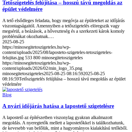
Tetőszigetelés felújítása – hosszú távú megoldás az
épület védelmére
A tető elsődleges feladata, hogy megóvja az épületeket az időjárás
viszontagságaitól. Amennyiben a tetőszigetelés elöregszik vagy
megsérül, a beázások, a hőveszteség és a szerkezeti károk komoly
problémákat okozhatnak.…
2025-08-25
https://minosegitetoszigeteles.hu/wp-
content/uploads/2025/08/laposteto-szigeteles-tetoszigeteles-
felujitas.jpg
533
800
minosegitetoszigeteles
https://minosegitetoszigeteles.hu/wp-
content/uploads/2026/02/min_logo_35.png
minosegitetoszigeteles
2025-08-25 08:16:59
2025-08-25
08:16:59
Tetőszigetelés felújítása – hosszú távú megoldás az épület
védelmére
Blog
A nyári időjárás hatása a lapostető szigetelésre
A lapostető az építészetben viszonylag gyakran alkalmazott
megoldás. A nyeregtetők mellett a lapostetőkkel is találkozhatunk,
de kevesebb van belőlük, mint a hagyományos kialakítású tetőkből.