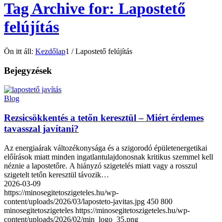
Tag Archive for: Lapostető
felújítás
Ön itt áll:
Kezdőlap
1
/
Lapostető felújítás
Bejegyzések
Blog
Rezsicsökkentés a tetőn keresztül – Miért érdemes
tavasszal javítani?
Az energiaárak változékonysága és a szigorodó épületenergetikai
előírások miatt minden ingatlantulajdonosnak kritikus szemmel kell
néznie a lapostetőre. A hiányzó szigetelés miatt vagy a rosszul
szigetelt tetőn keresztül távozik…
2026-03-09
https://minosegitetoszigeteles.hu/wp-
content/uploads/2026/03/laposteto-javitas.jpg
450
800
minosegitetoszigeteles
https://minosegitetoszigeteles.hu/wp-
content/uploads/2026/02/min_logo_35.png