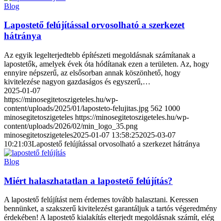
Blog
Lapostető felújítással orvosolható a szerkezet
hátránya
Az egyik legelterjedtebb építészeti megoldásnak számítanak a
lapostetők, amelyek évek óta hódítanak ezen a területen. Az, hogy
ennyire népszerű, az elsősorban annak köszönhető, hogy
kivitelezése nagyon gazdaságos és egyszerű,…
2025-01-07
https://minosegitetoszigeteles.hu/wp-
content/uploads/2025/01/laposteto-felujitas.jpg
562
1000
minosegitetoszigeteles
https://minosegitetoszigeteles.hu/wp-
content/uploads/2026/02/min_logo_35.png
minosegitetoszigeteles
2025-01-07 13:58:25
2025-03-07
10:21:03
Lapostető felújítással orvosolható a szerkezet hátránya
Blog
Miért halaszhatatlan a lapostető felújítás?
A lapostető felújítást nem érdemes tovább halasztani. Keressen
bennünket, a szakszerű kivitelezést garantáljuk a tartós végeredmény
érdekében! A lapostető kialakítás elterjedt megoldásnak számít, elég