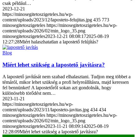
csak például…
2023-12-21
https://minosegitetoszigeteles.hu/wp-
content/uploads/2023/12/laposteto-felujitas.jpg
435
773
minosegitetoszigeteles
https://minosegitetoszigeteles.hu/wp-
content/uploads/2026/02/min_logo_35.png
minosegitetoszigeteles
2023-12-21 08:08:17
2025-08-19
12:27:28
Miért halaszhatatlan a lapostető felújítás?
Blog
Miért lehet szükség a lapostető javításra?
A lapostető javítását nem szabad elhalasztani. Tudjon meg többet a
témáról, mikor lehet szükség a profi helyreállításra, majd keressen
fel bennünket! A lapostetőről sokan azt gondolnák, hogy
különösebb törődést nem…
2023-11-21
https://minosegitetoszigeteles.hu/wp-
content/uploads/2023/11/laposteto-javitas.jpg
434
434
minosegitetoszigeteles
https://minosegitetoszigeteles.hu/wp-
content/uploads/2026/02/min_logo_35.png
minosegitetoszigeteles
2023-11-21 08:09:14
2025-08-19
12:28:09
Miért lehet szükség a lapostető javításra?