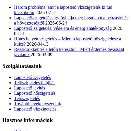
Három probléma, amit a lapostető vízszigetelés ki tud
küszöbölni
2026-07-21
Lapostető-szigetelés: így óvhatja meg ingatlanát a beázástól és
a hőveszteségtől
2026-06-24
Lapostető-szigetelés: védelem és energiahatékonyság
2026-
05-21
Hűtés helyett szigetelés – Miért a lapostető hőszigetelése a
kulcs?
2026-04-13
Rezsicsökkentés a tetőn keresztül – Miért érdemes tavasszal
javítani?
2026-03-09
Szolgáltatásaink
Lapostető szigetelés
Tetőszigetelés felújítás
Lapostető javítás
Lapostető hőszigetelés
Tetőszigetelés
További tevékenységeink
Lapostető vízszigetelés
Hasznos információk